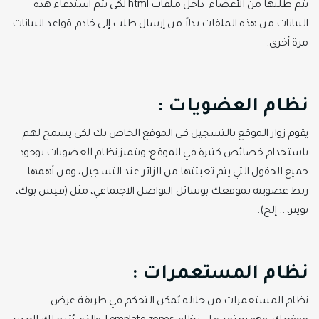
يتم طلبها من ‏الأعضاء- داخل ملفات ‏html‏ لكي يتم استدعاء هذه
البيانات من هذه الملفات بدلاً من إرسال طلب ‏إلى خادم قواعد البيانات
مرة أخرى.
‏‏نظام العضويات :
يقوم زوار الموقع بالتسجيل في الموقع الخاص بك لكي يسمح لهم
باستخدام خصائص كثيرة في ‏الموقع؛ ويتميز نظام العضويات بوجود
جميع الحقول التي يتم تعبئتها من الزائر عند التسجيل، ‏ومن أهمها
ربط عضويته بموقعك بوسائل التواصل الاجتماعي، مثل (فيس بوك،
تويتر، .. إلخ).‏
‏نظام المستعمرات :
نظام المستعمرات من خلاله يُمكن التحكم في طريقة عرض