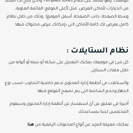
موقعك. وهو يعتمد على ‏نظام Template zones‏ والذي يُتيح لك العديد
من الخيارات لأماكن العرض. مثل (أعلى الموقع، ‏القائمة العلوية،
وسط الصفحة، جانب الصفحة، أسفل الموقع). وذلك من خلال نظام
كامل يعرض ‏لك كافة الأماكن التي بإمكانك عرض محتواك فيها.‏
‏نظام الستايلات :
كل شئ في موقعك يمكنك التعديل على شكله أو بنيته أو ألوانه من
خلال ملفات الستايل. ‏
والستايلات في أنظمة إدارة المحتوى تدعم خاصية التجاوب حسب نوع
الجهاز وحجم الشاشة التي ‏يتم تصفح الموقع منها.‏ ‏
أخبرنا في تعليق عن أي استفسار عن أنظمة إدارة المحتوى وسيقوم
المختصين لدينا بمساعدتك.
يمكنك معرفة المزيد عن أنواع المحتويات الرقمية من
هنا
.