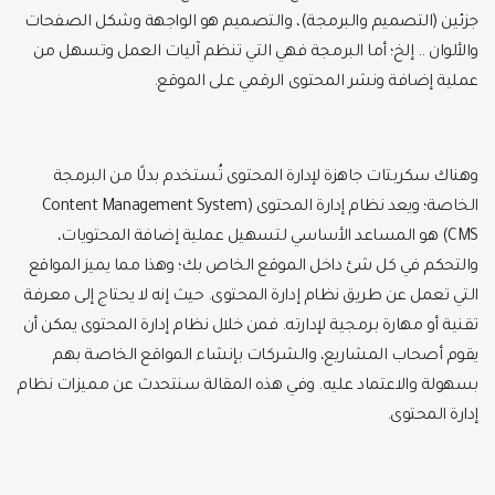
جزئين (التصميم والبرمجة)، ‏والتصميم هو الواجهة وشكل الصفحات
والألوان .. إلخ؛ أما البرمجة فهي التي تنظم آليات العمل ‏وتسهل من
عملية إضافة ونشر المحتوى الرقمي على الموقع.‏
وهناك سكربتات جاهزة ﻹدارة المحتوى تُستخدم بدلًا من البرمجة
الخاصة؛ ويعد نظام إدارة ‏المحتوى (‏Content Management System
CMS‏) هو المساعد اﻷساسي لتسهيل عملية إضافة ‏المحتويات،
والتحكم في كل شئ داخل الموقع الخاص بك؛ وهذا مما يميز المواقع
التي تعمل عن ‏طريق نظام إدارة المحتوى. حيث إنه لا يحتاج إلى معرفة
تقنية أو مهارة برمجية ﻹدارته. فمن ‏خلال نظام إدارة المحتوى يمكن أن
يقوم أصحاب المشاريع، والشركات بإنشاء المواقع الخاصة بهم
‏بسهولة والاعتماد عليه.‏ وفي هذه المقالة سنتحدث عن مميزات نظام
إدارة المحتوى.‏