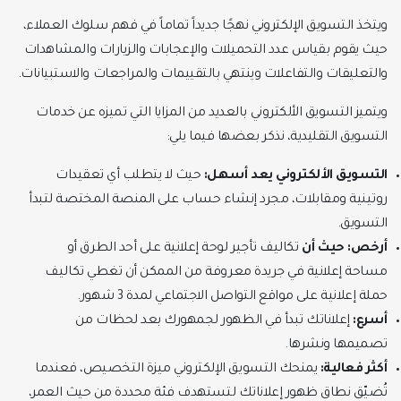
ويتخذ التسويق الإلكتروني نهجًا جديداً تماماً في فهم سلوك العملاء،
حيث يقوم بقياس عدد التحميلات والإعجابات والزيارات والمشاهدات
والتعليقات والتفاعلات وينتهي بالتقييمات والمراجعات والاستبيانات.
ويتميز التسويق الألكتروني بالعديد من المزايا التي تميزه عن خدمات
التسويق التقليدية، نذكر بعضها فيما يلي:
التسويق الألكتروني يعد أسهل:
حيث لا يتطلب أي تعقيدات
روتينية ومقابلات، مجرد إنشاء حساب على المنصة المختصة لتبدأ
التسويق.
أرخص: حيث أن
تكاليف تأجير لوحة إعلانية على أحد الطرق أو
مساحة إعلانية في جريدة معروفة من الممكن أن تغطي تكاليف
حملة إعلانية على مواقع التواصل الاجتماعي لمدة 3 شهور.
أسرع:
إعلاناتك تبدأ في الظهور لجمهورك بعد لحظات من
تصميمها ونشرها.
أكثر فعالية:
يمنحك التسويق الإلكتروني ميزة التخصيص، فعندما
تُضيّق نطاق ظهور إعلاناتك لتستهدف فئة محددة من حيث العمر،