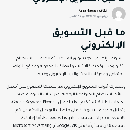
الكاتب Azza Hawash
يونيو 13, 2021 @ 10:19ص
ما قبل التسويق
الإلكتروني
التسويق الإلكتروني هو تسويق المنتجات أو الخدمات باستخدام
التكنولوجيا الرقمية، كالإنترنت والهواتف المحمولة ومواقع التواصل
الاجتماعي ومحركات البحث والبريد الإلكتروني وغيرها.
وتتشارك أدوات التسويق الإلكتروني مع بعضها للحصول على أفضل
النتائج باستخدام التكنولوجيا الرقمية، فدراسات السوق وتحديد
الكلمات الدلالية يُستخدم بها أداة مثل Google Keyword Planner،
وتحليل جهودك التسويقية على منصات التواصل الاجتماعي يتم
بالاستعانة بأدوات شبيهة لـ Facebook Insights، أما إعلاناتك
فمنصاتها رقمية أيضًا مثل Google Ads أو Microsoft Advertising