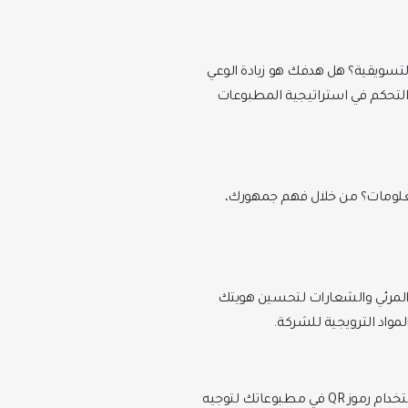
لتسويقية؟ هل هدفك هو زيادة الوعي
 التحكم في استراتيجية المطبوعات
معلومات؟ من خلال فهم جمهورك،
 المرئي والشعارات لتحسين هويتك
مواد الترويجية للشركة.
ينبغي دمج الجهود المطبوعة في الحملة التسويقية مع القنوات الأخرى.على سبيل المثال، يمكنك استخدام رموز QR في مطبوعاتك لتوجيه