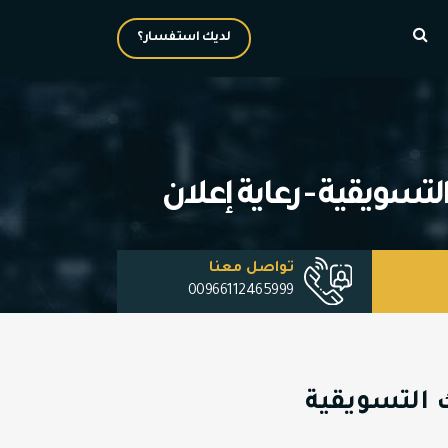
لديك استفسار؟
سويقية - رعاية إعلان
تواصل معنا
00966112465999
 التسويقية