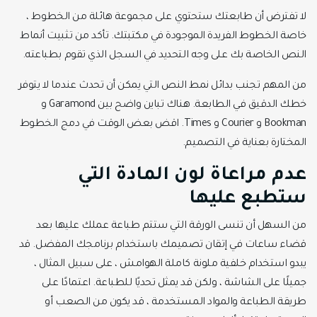
لا تفترض أن طابعتك ستحتوي على مجموعة هائلة من الخطوط ،
خاصة الخطوط الفريدة الموجودة في مكتبتك. تأكد من تثبيت أنماط
النص الخاصة بك على وجه التحديد في السجل الذي تقوم بطباعته.
من المهم تجنب بدائل نمط النص التي يمكن أن تحدث عندما لا يتوفر
خطك الدقيق في الطابعة. هناك تباين واضح بين Garamond و
Bookman و Courier و Times. اقض بعض الوقت في دمج الخطوط
المختارة بعناية في التصميم.
عدم مراعاة لون المادة التي
ستطبع عليها
من السهل أن تنسى الورقة التي ستتم طباعة عملك عليها بعد
قضاء ساعات في إتقان تصميمك باستخدام برنامجك المفضل. قد
يبدو استخدام خلفية ملونة كاملة الهوامش ، على سبيل المثال ،
جميلًا على الشاشة ، ولكن قد يمثل تحديًا للطباعة. اعتمادًا على
طريقة الطباعة والمواد المستخدمة ، قد يكون من الصعب أو