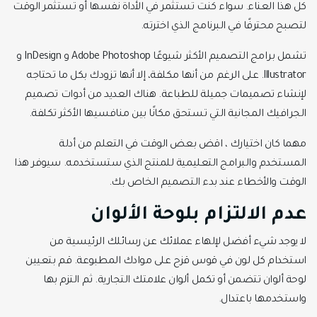
كل هذا العناء. سواء كنت تستثمر في الأداة نفسها أو تستثمر الوقت
لتصبح محترفًا في البرنامج الذي اخترته.
تشمل برامج التصميم الأكثر شيوعًا Adobe Photoshop و InDesign و
Illustrator. على الرغم من أنها مكلفة، إلا أنها تزودك بكل ما تحتاجه
لإنشاء تصميمات جميلة للطباعة. هناك العديد من أدوات تصميم
الجرافيك المجانية التي تستحق مكانًا بين منافسيها الأكثر تكلفة.
مهما كان اختيارك ، اقض بعض الوقت في التعلم من أدلة
المستخدم والبرامج التعليمية للمنتج الذي ستستخدمه. سيوفر هذا
الوقت والأخطاء عند بدء التصميم الخاص بك.
عدم الالتزام بلوحة الألوان
لا يوجد شيء أفضل لإلهاء عملائك عن رسائلك الرئيسية من
استخدام كل لون في قوس قزح على موادك المطبوعة. قم بتعيين
لوحة ألوان تتضمن أو تكمل ألوان علامتك التجارية. ثم التزم بها
واستخدمها باعتدال.