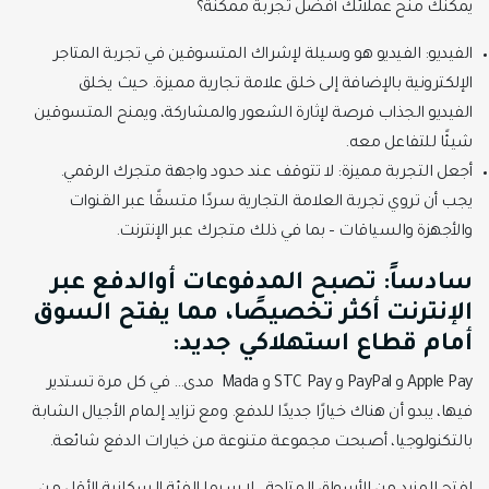
يمكنك منح عملائك أفضل تجربة ممكنة؟
الفيديو: الفيديو هو وسيلة لإشراك المتسوقين في تجربة المتاجر
الإلكترونية بالإضافة إلى خلق علامة تجارية مميزة. حيث يخلق
الفيديو الجذاب فرصة لإثارة الشعور والمشاركة، ويمنح المتسوقين
شيئًا للتفاعل معه.
أجعل التجربة مميزة: لا تتوقف عند حدود واجهة متجرك الرقمي.
يجب أن تروي تجربة العلامة التجارية سردًا متسقًا عبر القنوات
والأجهزة والسياقات – بما في ذلك متجرك عبر الإنترنت.
سادساً: تصبح المدفوعات أوالدفع عبر
الإنترنت أكثر تخصيصًا، مما يفتح السوق
أمام قطاع استهلاكي جديد:
Apple Pay و PayPal و STC Pay و Mada مدى… في كل مرة تستدير
فيها، يبدو أن هناك خيارًا جديدًا للدفع. ومع تزايد إلمام الأجيال الشابة
بالتكنولوجيا، أصبحت مجموعة متنوعة من خيارات الدفع شائعة.