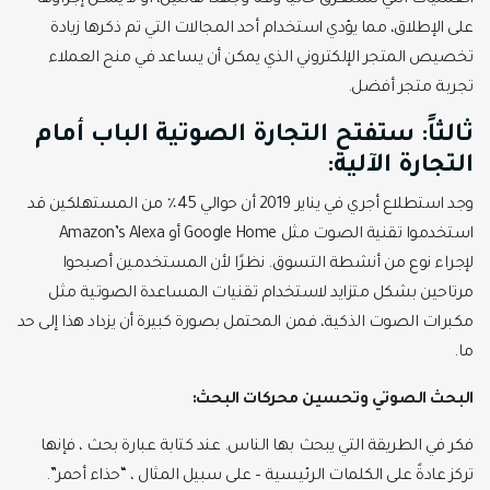
العمليات التي تستغرق حاليًا وقتًا وجهدًا هائلين، أو لا يمكن إجراؤها
على الإطلاق، مما يؤدي استخدام أحد المجالات التي تم ذكرها زيادة
تخصيص المتجر الإلكتروني الذي يمكن أن يساعد في منح العملاء
تجربة متجر أفضل.
ثالثاً: ستفتح التجارة الصوتية الباب أمام
التجارة الآلية:
وجد استطلاع أجري في يناير 2019 أن حوالي 45٪ من المستهلكين قد
استخدموا تقنية الصوت مثل Google Home أو Amazon’s Alexa
لإجراء نوع من أنشطة التسوق. نظرًا لأن المستخدمين أصبحوا
مرتاحين بشكل متزايد لاستخدام تقنيات المساعدة الصوتية مثل
مكبرات الصوت الذكية، فمن المحتمل بصورة كبيرة أن يزداد هذا إلى حد
ما.
البحث الصوتي وتحسين محركات البحث:
فكر في الطريقة التي يبحث بها الناس. عند كتابة عبارة بحث ، فإنها
تركز عادةً على الكلمات الرئيسية – على سبيل المثال ، “حذاء أحمر”.